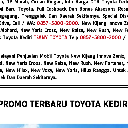
h, DP Murah, Cicilan Ringan, Info Harga OTR Toyota Terb
il Baru Toyota, Full Cashback Dan Bonus Aksesoris Res
lungagung, Trenggalek Dan Daerah Sekitarnya. Special Di
Drive, Call / WA:
0857-5800-2000
. New Kijang Innova Z
lphard, New Yaris Cross, New Raize, New Rush, New Fo
s Toyota Kediri
TSANY TOYOTA
Telp
0857-5800-2000
/
Melayani Penjualan Mobil Toyota New Kijang Innova Zenix
, New Yaris Cross, New Raize, New Rush, New Fortuner, New
, New Hilux, New Voxy, New Yaris, Hilux Rangga. Untuk A
lek Dan Daerah Sekitarnya.
PROMO TERBARU TOYOTA KEDIR