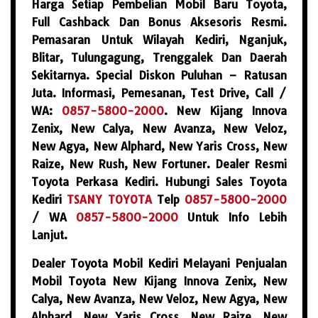
Harga Setiap Pembelian Mobil Baru Toyota,
Full Cashback Dan Bonus Aksesoris Resmi.
Pemasaran Untuk Wilayah Kediri, Nganjuk,
Blitar, Tulungagung, Trenggalek Dan Daerah
Sekitarnya. Special Diskon Puluhan – Ratusan
Juta. Informasi, Pemesanan, Test Drive, Call /
WA:
0857-5800-2000
. New Kijang Innova
Zenix, New Calya, New Avanza, New Veloz,
New Agya, New Alphard, New Yaris Cross, New
Raize, New Rush, New Fortuner. Dealer Resmi
Toyota Perkasa Kediri. Hubungi Sales Toyota
Kediri
TSANY TOYOTA
Telp
0857-5800-2000
/ WA
0857-5800-2000
Untuk Info Lebih
Lanjut.
Dealer Toyota Mobil Kediri Melayani Penjualan
Mobil Toyota New Kijang Innova Zenix, New
Calya, New Avanza, New Veloz, New Agya, New
Alphard, New Yaris Cross, New Raize, New