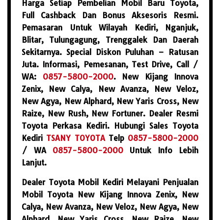
Harga Setiap Pembelian Mobil Baru Toyota,
Full Cashback Dan Bonus Aksesoris Resmi.
Pemasaran Untuk Wilayah Kediri, Nganjuk,
Blitar, Tulungagung, Trenggalek Dan Daerah
Sekitarnya. Special Diskon Puluhan – Ratusan
Juta. Informasi, Pemesanan, Test Drive, Call /
WA:
0857-5800-2000
. New Kijang Innova
Zenix, New Calya, New Avanza, New Veloz,
New Agya, New Alphard, New Yaris Cross, New
Raize, New Rush, New Fortuner. Dealer Resmi
Toyota Perkasa Kediri. Hubungi Sales Toyota
Kediri
TSANY TOYOTA
Telp
0857-5800-2000
/ WA
0857-5800-2000
Untuk Info Lebih
Lanjut.
Dealer Toyota Mobil Kediri Melayani Penjualan
Mobil Toyota New Kijang Innova Zenix, New
Calya, New Avanza, New Veloz, New Agya, New
Alphard, New Yaris Cross, New Raize, New