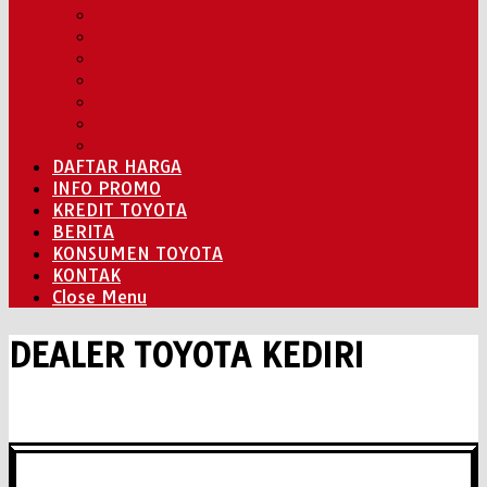
NEW ALPHARD
HILUX RANGGA
NEW CAMRY
NEW VIOS
NEW HIACE
NEW VOXY
NEW HILUX
DAFTAR HARGA
INFO PROMO
KREDIT TOYOTA
BERITA
KONSUMEN TOYOTA
KONTAK
Close Menu
DEALER TOYOTA KEDIRI