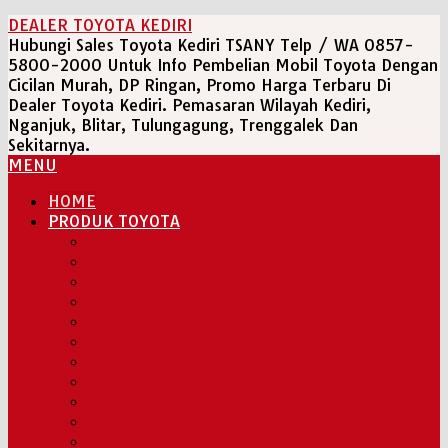
Skip
DEALER TOYOTA KEDIRI
to
Hubungi Sales Toyota Kediri TSANY Telp / WA 0857-
content
5800-2000 Untuk Info Pembelian Mobil Toyota Dengan
Cicilan Murah, DP Ringan, Promo Harga Terbaru Di
Dealer Toyota Kediri. Pemasaran Wilayah Kediri,
Nganjuk, Blitar, Tulungagung, Trenggalek Dan
Sekitarnya.
MENU
HOME
PRODUK TOYOTA
NEW INNOVA ZENIX
NEW AGYA
ALL NEW AVANZA
NEW CALYA
NEW RAIZE
ALL NEW VELOZ
NEW FORTUNER
NEW RUSH
COROLLA ALTIS
COROLLA CROSS
NEW YARIS