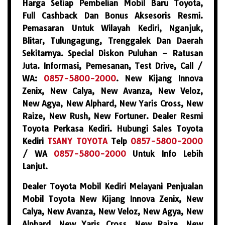
Harga Setiap Pembelian Mobil Baru Toyota,
Full Cashback Dan Bonus Aksesoris Resmi.
Pemasaran Untuk Wilayah Kediri, Nganjuk,
Blitar, Tulungagung, Trenggalek Dan Daerah
Sekitarnya. Special Diskon Puluhan – Ratusan
Juta. Informasi, Pemesanan, Test Drive, Call /
WA:
0857-5800-2000
. New Kijang Innova
Zenix, New Calya, New Avanza, New Veloz,
New Agya, New Alphard, New Yaris Cross, New
Raize, New Rush, New Fortuner. Dealer Resmi
Toyota Perkasa Kediri. Hubungi Sales Toyota
Kediri
TSANY TOYOTA
Telp
0857-5800-2000
/ WA
0857-5800-2000
Untuk Info Lebih
Lanjut.
Dealer Toyota Mobil Kediri Melayani Penjualan
Mobil Toyota New Kijang Innova Zenix, New
Calya, New Avanza, New Veloz, New Agya, New
Alphard, New Yaris Cross, New Raize, New