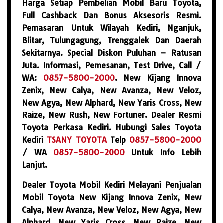
Harga Setiap Pembelian Mobil Baru Toyota,
Full Cashback Dan Bonus Aksesoris Resmi.
Pemasaran Untuk Wilayah Kediri, Nganjuk,
Blitar, Tulungagung, Trenggalek Dan Daerah
Sekitarnya. Special Diskon Puluhan – Ratusan
Juta. Informasi, Pemesanan, Test Drive, Call /
WA:
0857-5800-2000
. New Kijang Innova
Zenix, New Calya, New Avanza, New Veloz,
New Agya, New Alphard, New Yaris Cross, New
Raize, New Rush, New Fortuner. Dealer Resmi
Toyota Perkasa Kediri. Hubungi Sales Toyota
Kediri
TSANY TOYOTA
Telp
0857-5800-2000
/ WA
0857-5800-2000
Untuk Info Lebih
Lanjut.
Dealer Toyota Mobil Kediri Melayani Penjualan
Mobil Toyota New Kijang Innova Zenix, New
Calya, New Avanza, New Veloz, New Agya, New
Alphard, New Yaris Cross, New Raize, New