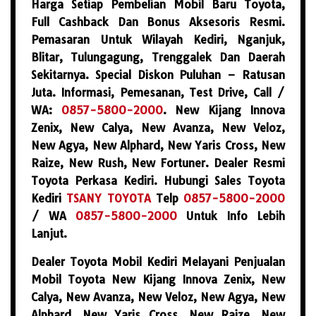
Harga Setiap Pembelian Mobil Baru Toyota,
Full Cashback Dan Bonus Aksesoris Resmi.
Pemasaran Untuk Wilayah Kediri, Nganjuk,
Blitar, Tulungagung, Trenggalek Dan Daerah
Sekitarnya. Special Diskon Puluhan – Ratusan
Juta. Informasi, Pemesanan, Test Drive, Call /
WA:
0857-5800-2000
. New Kijang Innova
Zenix, New Calya, New Avanza, New Veloz,
New Agya, New Alphard, New Yaris Cross, New
Raize, New Rush, New Fortuner. Dealer Resmi
Toyota Perkasa Kediri. Hubungi Sales Toyota
Kediri
TSANY TOYOTA
Telp
0857-5800-2000
/ WA
0857-5800-2000
Untuk Info Lebih
Lanjut.
Dealer Toyota Mobil Kediri Melayani Penjualan
Mobil Toyota New Kijang Innova Zenix, New
Calya, New Avanza, New Veloz, New Agya, New
Alphard, New Yaris Cross, New Raize, New