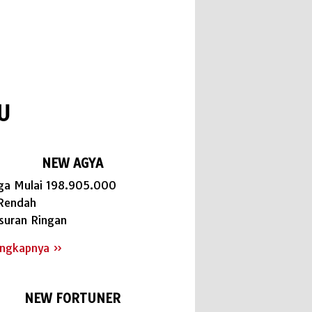
U
NEW AGYA
ga Mulai 198.905.000
Rendah
suran Ringan
engkapnya »
NEW FORTUNER