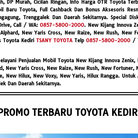
h, DP Murah, Cicilan Ringan, Info Harga OTR Toyota Terb
il Baru Toyota, Full Cashback Dan Bonus Aksesoris Res
lungagung, Trenggalek Dan Daerah Sekitarnya. Special Di
Drive, Call / WA:
0857-5800-2000
. New Kijang Innova Z
lphard, New Yaris Cross, New Raize, New Rush, New Fo
s Toyota Kediri
TSANY TOYOTA
Telp
0857-5800-2000
/
Melayani Penjualan Mobil Toyota New Kijang Innova Zenix
, New Yaris Cross, New Raize, New Rush, New Fortuner, New
, New Hilux, New Voxy, New Yaris, Hilux Rangga. Untuk A
lek Dan Daerah Sekitarnya.
PROMO TERBARU TOYOTA KEDIR