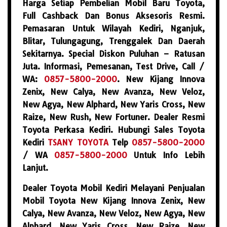
Harga Setiap Pembelian Mobil Baru Toyota,
Full Cashback Dan Bonus Aksesoris Resmi.
Pemasaran Untuk Wilayah Kediri, Nganjuk,
Blitar, Tulungagung, Trenggalek Dan Daerah
Sekitarnya. Special Diskon Puluhan – Ratusan
Juta. Informasi, Pemesanan, Test Drive, Call /
WA:
0857-5800-2000
. New Kijang Innova
Zenix, New Calya, New Avanza, New Veloz,
New Agya, New Alphard, New Yaris Cross, New
Raize, New Rush, New Fortuner. Dealer Resmi
Toyota Perkasa Kediri. Hubungi Sales Toyota
Kediri
TSANY TOYOTA
Telp
0857-5800-2000
/ WA
0857-5800-2000
Untuk Info Lebih
Lanjut.
Dealer Toyota Mobil Kediri Melayani Penjualan
Mobil Toyota New Kijang Innova Zenix, New
Calya, New Avanza, New Veloz, New Agya, New
Alphard, New Yaris Cross, New Raize, New