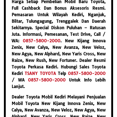
Harga Setiap Pembelian Mobil Baru Toyota,
Full Cashback Dan Bonus Aksesoris Resmi.
Pemasaran Untuk Wilayah Kediri, Nganjuk,
Blitar, Tulungagung, Trenggalek Dan Daerah
Sekitarnya. Special Diskon Puluhan – Ratusan
Juta. Informasi, Pemesanan, Test Drive, Call /
WA:
0857-5800-2000
. New Kijang Innova
Zenix, New Calya, New Avanza, New Veloz,
New Agya, New Alphard, New Yaris Cross, New
Raize, New Rush, New Fortuner. Dealer Resmi
Toyota Perkasa Kediri. Hubungi Sales Toyota
Kediri
TSANY TOYOTA
Telp
0857-5800-2000
/ WA
0857-5800-2000
Untuk Info Lebih
Lanjut.
Dealer Toyota Mobil Kediri Melayani Penjualan
Mobil Toyota New Kijang Innova Zenix, New
Calya, New Avanza, New Veloz, New Agya, New
Alphard, New Yaris Cross, New Raize, New