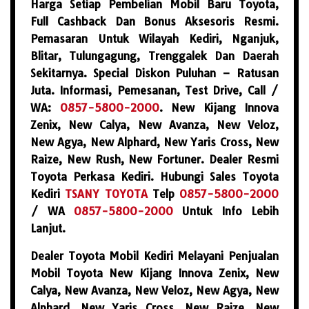
Harga Setiap Pembelian Mobil Baru Toyota,
Full Cashback Dan Bonus Aksesoris Resmi.
Pemasaran Untuk Wilayah Kediri, Nganjuk,
Blitar, Tulungagung, Trenggalek Dan Daerah
Sekitarnya. Special Diskon Puluhan – Ratusan
Juta. Informasi, Pemesanan, Test Drive, Call /
WA:
0857-5800-2000
. New Kijang Innova
Zenix, New Calya, New Avanza, New Veloz,
New Agya, New Alphard, New Yaris Cross, New
Raize, New Rush, New Fortuner. Dealer Resmi
Toyota Perkasa Kediri. Hubungi Sales Toyota
Kediri
TSANY TOYOTA
Telp
0857-5800-2000
/ WA
0857-5800-2000
Untuk Info Lebih
Lanjut.
Dealer Toyota Mobil Kediri Melayani Penjualan
Mobil Toyota New Kijang Innova Zenix, New
Calya, New Avanza, New Veloz, New Agya, New
Alphard, New Yaris Cross, New Raize, New