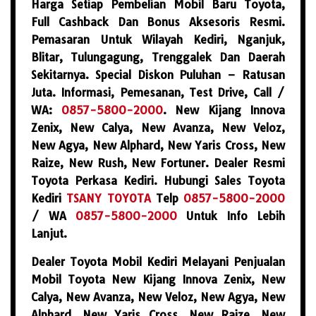
Harga Setiap Pembelian Mobil Baru Toyota,
Full Cashback Dan Bonus Aksesoris Resmi.
Pemasaran Untuk Wilayah Kediri, Nganjuk,
Blitar, Tulungagung, Trenggalek Dan Daerah
Sekitarnya. Special Diskon Puluhan – Ratusan
Juta. Informasi, Pemesanan, Test Drive, Call /
WA:
0857-5800-2000
. New Kijang Innova
Zenix, New Calya, New Avanza, New Veloz,
New Agya, New Alphard, New Yaris Cross, New
Raize, New Rush, New Fortuner. Dealer Resmi
Toyota Perkasa Kediri. Hubungi Sales Toyota
Kediri
TSANY TOYOTA
Telp
0857-5800-2000
/ WA
0857-5800-2000
Untuk Info Lebih
Lanjut.
Dealer Toyota Mobil Kediri Melayani Penjualan
Mobil Toyota New Kijang Innova Zenix, New
Calya, New Avanza, New Veloz, New Agya, New
Alphard, New Yaris Cross, New Raize, New